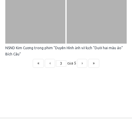
NSND Kim Cương trong phim "Duyên
Hình ảnh vở kịch "Dưới hai màu áo"
Bích Câu"
«
‹
của
5
›
»