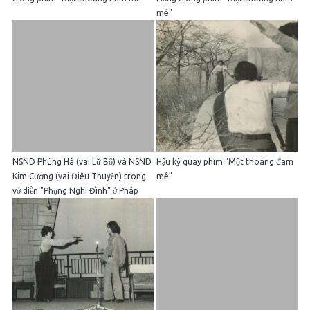
mê"
NSND Phùng Há (vai Lữ Bố) và NSND
Hậu kỳ quay phim "Một thoáng đam
Kim Cương (vai Điêu Thuyền) trong
mê"
vở diễn "Phụng Nghi Đình" ở Pháp