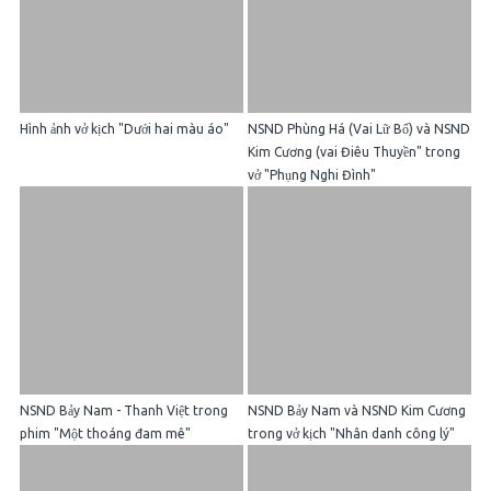
Hình ảnh vở kịch "Dưới hai màu áo"
NSND Phùng Há (Vai Lữ Bố) và NSND
Kim Cương (vai Điêu Thuyền" trong
vở "Phụng Nghi Đình"
NSND Bảy Nam - Thanh Việt trong
NSND Bảy Nam và NSND Kim Cương
phim "Một thoáng đam mê"
trong vở kịch "Nhân danh công lý"