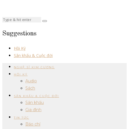
Suggestions
Hồi Ký
Sân khấu & Cuộc đời
NGHỆ SĨ KIM CƯƠNG
HỒI KÝ
Audio
Sách
SÂN KHẤU & CUỘC ĐỜI
Sân khấu
Gia đình
TIN TỨC
Báo chí