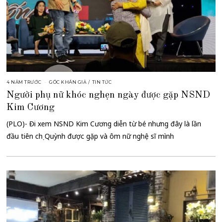
4 NĂM TRƯỚC
GÓC KHÁN GIẢ
/
TIN TỨC
Người phụ nữ khóc nghẹn ngày được gặp NSND
Kim Cương
(PLO)- Đi xem NSND Kim Cương diễn từ bé nhưng đây là lần
đầu tiên chị Quỳnh được gặp và ôm nữ nghệ sĩ mình