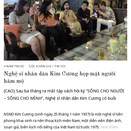
4 NĂM TRƯỚC
GÓC KHÁN GIẢ
/
TIN TỨC
Nghệ sĩ nhân dân Kim Cương họp mặt người
hâm mộ
(CAO) Sau ba tháng ra mắt tập sách hồi ký “SỐNG CHO NGƯỜI
– SỐNG CHO MÌNH”, Nghệ sĩ nhân dân Kim Cương có buổi
NSND Kim Cương (sinh ngày 25 tháng 1 năm 1937) là một nghệ sĩ tiên
phong khai sinh ra nền thoại kịch miền Nam, một diễn viên điện ảnh,
soạn giả, biên kịch nổi tiếng của Việt Nam từ trước 1975.
Xem thêm