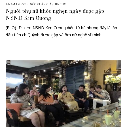
4 NĂM TRƯỚC
GÓC KHÁN GIẢ
/
TIN TỨC
Người phụ nữ khóc nghẹn ngày được gặp
NSND Kim Cương
(PLO)- Đi xem NSND Kim Cương diễn từ bé nhưng đây là lần
đầu tiên chị Quỳnh được gặp và ôm nữ nghệ sĩ mình