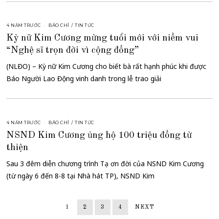
4 NĂM TRƯỚC
BÁO CHÍ
/
TIN TỨC
Kỳ nữ Kim Cương mừng tuổi mới với niềm vui
“Nghệ sĩ trọn đời vì cộng đồng”
(NLĐO) – Kỳ nữ Kim Cương cho biết bà rất hạnh phúc khi được
Báo Người Lao Động vinh danh trong lễ trao giải
4 NĂM TRƯỚC
BÁO CHÍ
/
TIN TỨC
NSND Kim Cương ủng hộ 100 triệu đồng từ
thiện
Sau 3 đêm diễn chương trình Tạ ơn đời của NSND Kim Cương
(từ ngày 6 đến 8-8 tại Nhà hát TP), NSND Kim
1
2
3
4
NEXT