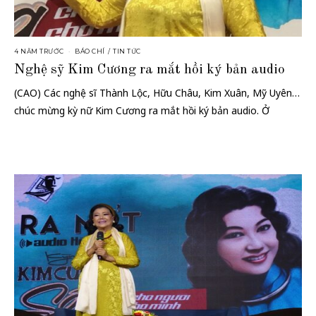
4 NĂM TRƯỚC
BÁO CHÍ
/
TIN TỨC
Nghệ sỹ Kim Cương ra mắt hồi ký bản audio
(CAO) Các nghệ sĩ Thành Lộc, Hữu Châu, Kim Xuân, Mỹ Uyên…
chúc mừng kỳ nữ Kim Cương ra mắt hồi ký bản audio. Ở