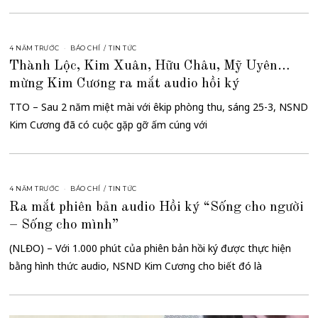
4 NĂM TRƯỚC
BÁO CHÍ
/
TIN TỨC
Thành Lộc, Kim Xuân, Hữu Châu, Mỹ Uyên…
mừng Kim Cương ra mắt audio hồi ký
TTO – Sau 2 năm miệt mài với êkip phòng thu, sáng 25-3, NSND
Kim Cương đã có cuộc gặp gỡ ấm cúng với
4 NĂM TRƯỚC
BÁO CHÍ
/
TIN TỨC
Ra mắt phiên bản audio Hồi ký “Sống cho người
– Sống cho mình”
(NLĐO) – Với 1.000 phút của phiên bản hồi ký được thực hiện
bằng hình thức audio, NSND Kim Cương cho biết đó là