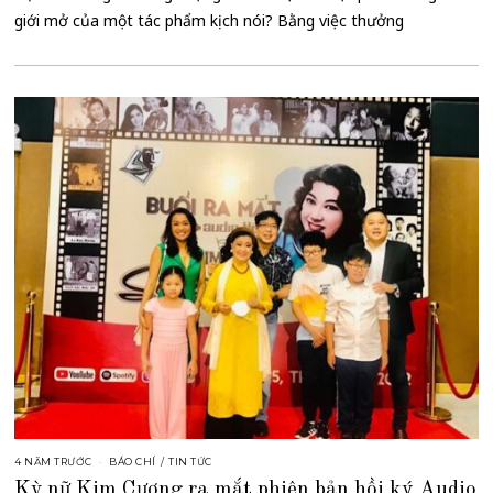
giới mở của một tác phẩm kịch nói? Bằng việc thưởng
4 NĂM TRƯỚC
BÁO CHÍ
/
TIN TỨC
Kỳ nữ Kim Cương ra mắt phiên bản hồi ký Audio