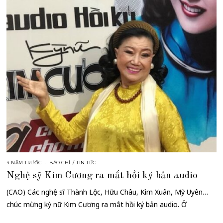
4 NĂM TRƯỚC
BÁO CHÍ
/
TIN TỨC
Nghệ sỹ Kim Cương ra mắt hồi ký bản audio
(CAO) Các nghệ sĩ Thành Lộc, Hữu Châu, Kim Xuân, Mỹ Uyên…
chúc mừng kỳ nữ Kim Cương ra mắt hồi ký bản audio. Ở