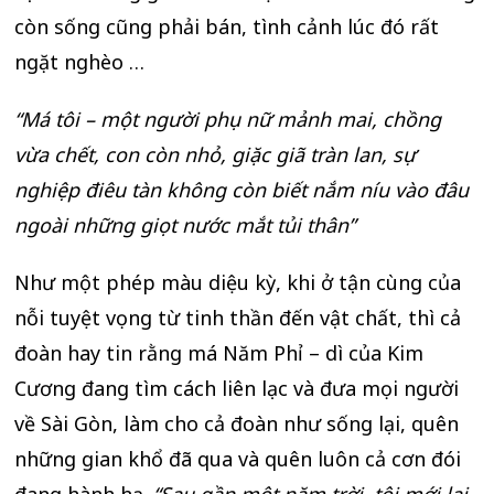
còn sống cũng phải bán, tình cảnh lúc đó rất
ngặt nghèo …
“Má tôi – một người phụ nữ mảnh mai, chồng
vừa chết, con còn nhỏ, giặc giã tràn lan, sự
nghiệp điêu tàn không còn biết nắm níu vào đâu
ngoài những giọt nước mắt tủi thân”
Như một phép màu diệu kỳ, khi ở tận cùng của
nỗi tuyệt vọng từ tinh thần đến vật chất, thì cả
đoàn hay tin rằng má Năm Phỉ – dì của Kim
Cương đang tìm cách liên lạc và đưa mọi người
về Sài Gòn, làm cho cả đoàn như sống lại, quên
những gian khổ đã qua và quên luôn cả cơn đói
đang hành hạ.
“Sau gần một năm trời, tôi mới lại