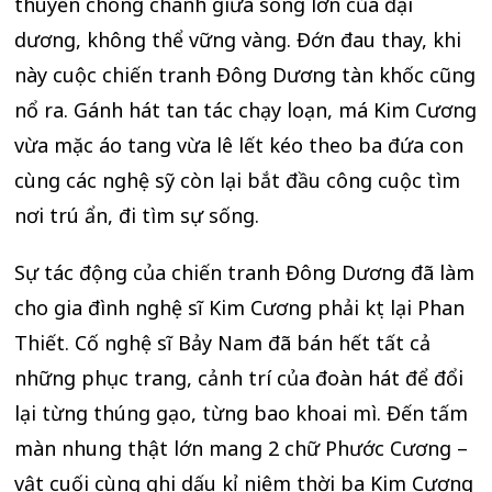
thuyền chòng chành giữa sóng lớn của đại
dương, không thể vững vàng. Đớn đau thay, khi
này cuộc chiến tranh Đông Dương tàn khốc cũng
nổ ra. Gánh hát tan tác chạy loạn, má Kim Cương
vừa mặc áo tang vừa lê lết kéo theo ba đứa con
cùng các nghệ sỹ còn lại bắt đầu công cuộc tìm
nơi trú ẩn, đi tìm sự sống.
Sự tác động của chiến tranh Đông Dương đã làm
cho gia đình nghệ sĩ Kim Cương phải kẹt lại Phan
Thiết. Cố nghệ sĩ Bảy Nam đã bán hết tất cả
những phục trang, cảnh trí của đoàn hát để đổi
lại từng thúng gạo, từng bao khoai mì. Đến tấm
màn nhung thật lớn mang 2 chữ Phước Cương –
vật cuối cùng ghi dấu kỉ niệm thời ba Kim Cương