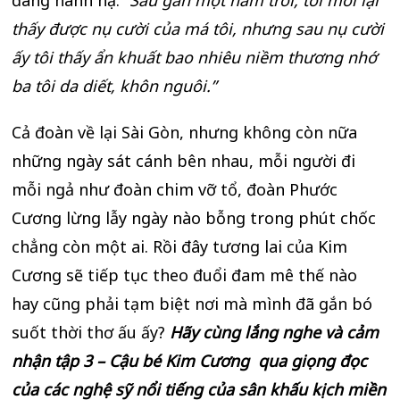
thấy được nụ cười của má tôi, nhưng sau nụ cười
ấy tôi thấy ẩn khuất bao nhiêu niềm thương nhớ
ba tôi da diết, khôn nguôi.”
Cả đoàn về lại Sài Gòn, nhưng không còn nữa
những ngày sát cánh bên nhau, mỗi người đi
mỗi ngả như đoàn chim vỡ tổ, đoàn Phước
Cương lừng lẫy ngày nào bỗng trong phút chốc
chẳng còn một ai. Rồi đây tương lai của Kim
Cương sẽ tiếp tục theo đuổi đam mê thế nào
hay cũng phải tạm biệt nơi mà mình đã gắn bó
suốt thời thơ ấu ấy?
Hãy cùng lắng nghe và cảm
nhận tập 3 – Cậu bé Kim Cương qua giọng đọc
của các nghệ sỹ nổi tiếng của sân khấu kịch miền