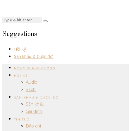
Suggestions
Hồi Ký
Sân khấu & Cuộc đời
NGHỆ SĨ KIM CƯƠNG
HỒI KÝ
Audio
Sách
SÂN KHẤU & CUỘC ĐỜI
Sân khấu
Gia đình
TIN TỨC
Báo chí