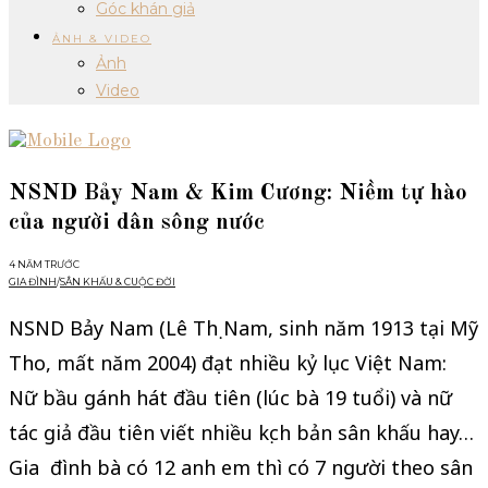
Góc khán giả
ẢNH & VIDEO
Ảnh
Video
NSND Bảy Nam & Kim Cương: Niềm tự hào
của người dân sông nước
4 NĂM TRƯỚC
GIA ĐÌNH
/
SÂN KHẤU & CUỘC ĐỜI
NSND Bảy Nam (Lê Thị Nam, sinh năm 1913 tại Mỹ
Tho, mất năm 2004) đạt nhiều kỷ lục Việt Nam:
Nữ bầu gánh hát đầu tiên (lúc bà 19 tuổi) và nữ
tác giả đầu tiên viết nhiều kịch bản sân khấu hay…
Gia đình bà có 12 anh em thì có 7 người theo sân