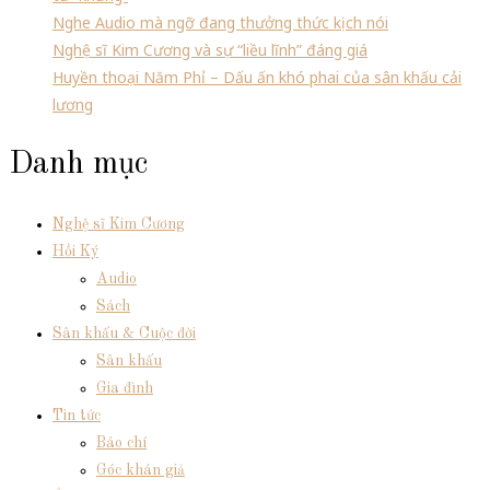
Nghe Audio mà ngỡ đang thưởng thức kịch nói
Nghệ sĩ Kim Cương và sự “liều lĩnh” đáng giá
Huyền thoại Năm Phỉ – Dấu ấn khó phai của sân khấu cải
lương
Danh mục
Nghệ sĩ Kim Cương
Hồi Ký
Audio
Sách
Sân khấu & Cuộc đời
Sân khấu
Gia đình
Tin tức
Báo chí
Góc khán giả