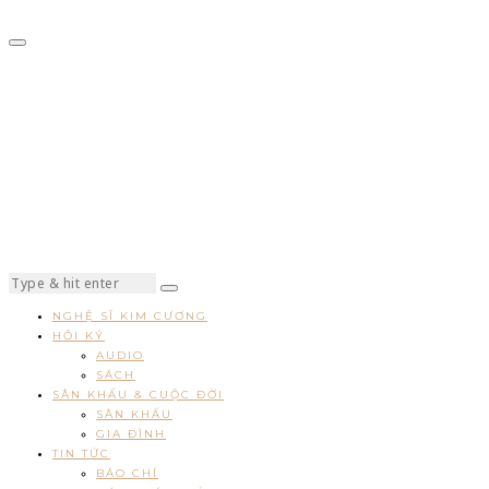
NGHỆ SĨ KIM CƯƠNG
HỒI KÝ
AUDIO
SÁCH
SÂN KHẤU & CUỘC ĐỜI
SÂN KHẤU
GIA ĐÌNH
TIN TỨC
BÁO CHÍ