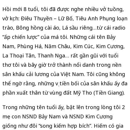
Hồi mới 8 tuổi, tôi đã được nghe nhiều vở tuồng,
vở kịch: Điêu Thuyền – Lữ Bố, Tiêu Anh Phụng loạn
trào, Bông hồng cài áo, Lá sầu riêng…từ cái radio
“ấp chiến lược” của má tôi. Những cái tên Bảy
Nam, Phùng Há, Năm Châu, Kim Cúc, Kim Cương,
La Thoại Tân, Thanh Nga… rất gần gũi với tuổi
thơ tôi và bây giờ trở thành nổi danh trong nền
sân khấu cải lương của Việt Nam. Tôi cũng không
thể ngờ rằng, những vị tiền bối của sân khấu ấy đa
phần xuất thân từ vùng đất Mỹ Tho (Tiền Giang).
Trong những tên tuổi ấy, bật lên trong lòng tôi 2
mẹ con NSND Bảy Nam và NSND Kim Cương
giống như đôi “song kiếm hợp bích”. Hiếm có gia