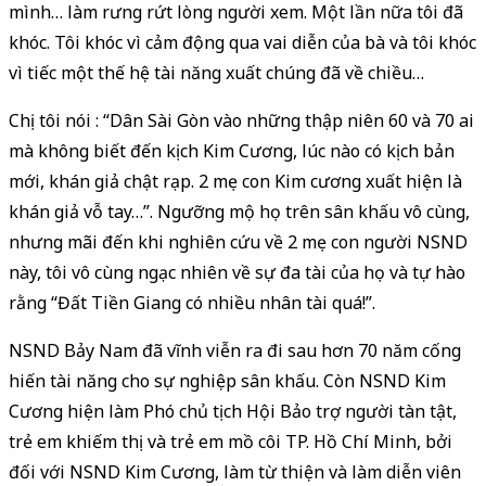
mình… làm rưng rứt lòng người xem. Một lần nữa tôi đã
khóc. Tôi khóc vì cảm động qua vai diễn của bà và tôi khóc
vì tiếc một thế hệ tài năng xuất chúng đã về chiều…
Chị tôi nói : “Dân Sài Gòn vào những thập niên 60 và 70 ai
mà không biết đến kịch Kim Cương, lúc nào có kịch bản
mới, khán giả chật rạp. 2 mẹ con Kim cương xuất hiện là
khán giả vỗ tay…”. Ngưỡng mộ họ trên sân khấu vô cùng,
nhưng mãi đến khi nghiên cứu về 2 mẹ con người NSND
này, tôi vô cùng ngạc nhiên về sự đa tài của họ và tự hào
rằng “Đất Tiền Giang có nhiều nhân tài quá!”.
NSND Bảy Nam đã vĩnh viễn ra đi sau hơn 70 năm cống
hiến tài năng cho sự nghiệp sân khấu. Còn NSND Kim
Cương hiện làm Phó chủ tịch Hội Bảo trợ người tàn tật,
trẻ em khiếm thị và trẻ em mồ côi TP. Hồ Chí Minh, bởi
đối với NSND Kim Cương, làm từ thiện và làm diễn viên