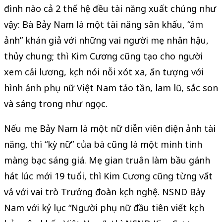
đình nào cả 2 thế hệ đều tài năng xuất chúng như
vậy: Bà Bảy Nam là một tài năng sân khấu, “ám
ảnh” khán giả với những vai người mẹ nhân hậu,
thủy chung; thì Kim Cương cũng tạo cho người
xem cải lương, kịch nói nỗi xót xa, ấn tượng với
hình ảnh phụ nữ Việt Nam tảo tần, lam lũ, sắc son
và sáng trong như ngọc.
Nếu mẹ Bảy Nam là một nữ diễn viên điện ảnh tài
năng, thì “kỳ nữ” của bà cũng là một minh tinh
màng bạc sáng giá. Mẹ gian truân làm bầu gánh
hát lúc mới 19 tuổi, thì Kim Cương cũng từng vất
vả với vai trò Trưởng đoàn kịch nghệ. NSND Bảy
Nam với kỷ lục “Người phụ nữ đầu tiên viết kịch