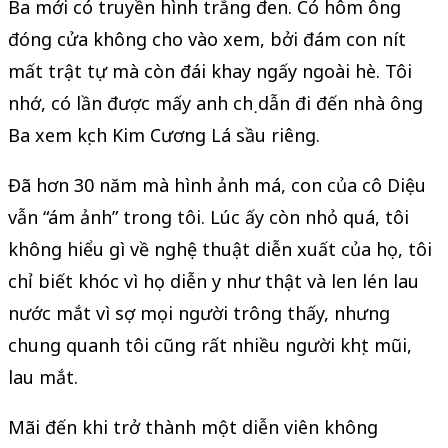
Ba mới có truyền hình trắng đen. Có hôm ông
đóng cửa không cho vào xem, bởi đám con nít
mất trật tự mà còn đái khay ngấy ngoài hè. Tôi
nhớ, có lần được mấy anh chị dẫn đi đến nhà ông
Ba xem kịch Kim Cương Lá sầu riêng.
Đã hơn 30 năm mà hình ảnh má, con của cô Diệu
vẫn “ám ảnh” trong tôi. Lúc ấy còn nhỏ quá, tôi
không hiểu gì về nghệ thuật diễn xuất của họ, tôi
chỉ biết khóc vì họ diễn y như thật và len lén lau
nước mắt vì sợ mọi người trông thấy, nhưng
chung quanh tôi cũng rất nhiều người khịt mũi,
lau mắt.
Mãi đến khi trở thành một diễn viên không