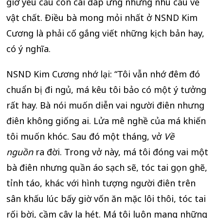
giờ yêu cầu con cái đáp ứng những nhu cầu về
vật chất. Điều bà mong mỏi nhất ở NSND Kim
Cương là phải cố gắng viết những kịch bản hay,
có ý nghĩa.
NSND Kim Cương nhớ lại: “Tôi vẫn nhớ đêm đó
chuẩn bị đi ngủ, má kêu tôi bảo có một ý tưởng
rất hay. Bà nói muốn diễn vai người điên nhưng
điên không giống ai. Lửa mê nghề của má khiến
tôi muốn khóc. Sau đó một tháng, vở
Về
nguồn
ra đời. Trong vở này, má tôi đóng vai một
bà điên nhưng quần áo sạch sẽ, tóc tai gọn ghẽ,
tỉnh táo, khác với hình tượng người điên trên
sân khấu lúc bấy giờ vốn ăn mặc lôi thôi, tóc tai
rối bời, cầm cây la hét. Má tôi luôn mang những