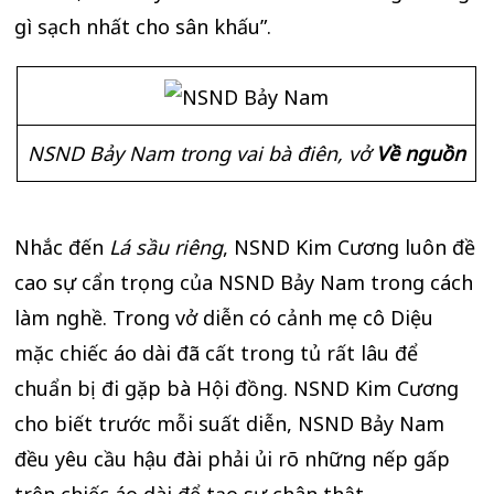
gì sạch nhất cho sân khấu”.
NSND Bảy Nam trong vai bà điên, vở
Về nguồn
Nhắc đến
Lá sầu riêng
, NSND Kim Cương luôn đề
cao sự cẩn trọng của NSND Bảy Nam trong cách
làm nghề. Trong vở diễn có cảnh mẹ cô Diệu
mặc chiếc áo dài đã cất trong tủ rất lâu để
chuẩn bị đi gặp bà Hội đồng. NSND Kim Cương
cho biết trước mỗi suất diễn, NSND Bảy Nam
đều yêu cầu hậu đài phải ủi rõ những nếp gấp
trên chiếc áo dài để tạo sự chân thật.