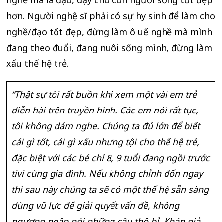
nghề mà là đạo, dạy cho con người sống tốt đẹp
hơn. Người nghệ sĩ phải có sự hy sinh để làm cho
nghề/đạo tốt đẹp, đừng làm ô uế nghề mà mình
đang theo đuổi, đang nuôi sống mình, đừng làm
xấu thế hệ trẻ.
“Thật sự tôi rất buồn khi xem một vài em trẻ
diễn hài trên truyền hình. Các em nói rất tục,
tôi không dám nghe. Chúng ta đủ lớn để biết
cái gì tốt, cái gì xấu nhưng tội cho thế hệ trẻ,
đặc biệt với các bé chỉ 8, 9 tuổi đang ngồi trước
tivi cùng gia đình. Nếu không chỉnh đốn ngay
thì sau này chúng ta sẽ có một thế hệ sẵn sàng
dùng vũ lực để giải quyết vấn đề, không
ngượng ngập nói những câu thô bỉ. Khán giả