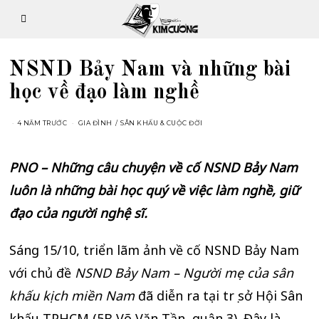
NSND Bảy Nam và những bài
học về đạo làm nghề
4 NĂM TRƯỚC
GIA ĐÌNH
/
SÂN KHẤU & CUỘC ĐỜI
PNO – Những câu chuyện về cố NSND Bảy Nam
luôn là những bài học quý về việc làm nghề, giữ
đạo của người nghệ sĩ.
Sáng 15/10, triển lãm ảnh về cố NSND Bảy Nam
với chủ đề
NSND Bảy Nam – Người mẹ của sân
khấu kịch miền Nam
đã diễn ra tại trụ sở Hội Sân
khấu TPHCM (5B Võ Văn Tần, quận 3). Đây là