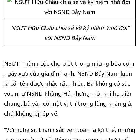
NSƯT Hữu Châu chia sẻ về kỷ niệm “nhớ đời”
với NSND Bảy Nam
NSƯT Thành Lộc cho biết trong những bữa cơm
ngày xưa của gia đình anh, NSND Bảy Nam luôn
là cái tên được nhắc rất nhiều. Bà không có sắc
vóc như NSND Phùng Há nhưng mỗi khi họ diễn
chung, bà vẫn có một vị trí trong lòng khán giả,
chứ không bị lép vế.
“Với nghệ sĩ, thanh sắc vẹn toàn là lợi thế, nhưng
không phải tất cả. Điều quan trọng là thời thế,