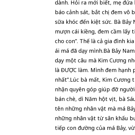
dành. Hỏi ra mới biết, mẹ đứa b
báo cảnh sát, bắt chị đem vô b
sữa khóc đến kiệt sức. Bà Bảy
mượn cái kiềng, đem cầm lấy t
cho con”. Thế là cả gia đình k
ái má đã dạy mình.Bà Bảy Nam 
dạy một câu mà Kim Cương nhớ:
là ĐƯỢC làm. Mình đem hạnh p
nhất”.Lúc bà mất, Kim Cương th
nhận quyên góp giúp đỡ người 
bán chè, dì Năm hột vịt, bà Sá
tên những nhân vật mà má Bảy 
những nhân vật từ sân khấu bư
tiếp con đường của má Bảy, vừ