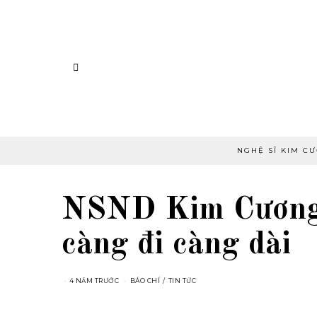
NGHỆ SĨ KIM C
NSND Kim Cương:
càng đi càng dài
4 NĂM TRƯỚC
BÁO CHÍ
/
TIN TỨC