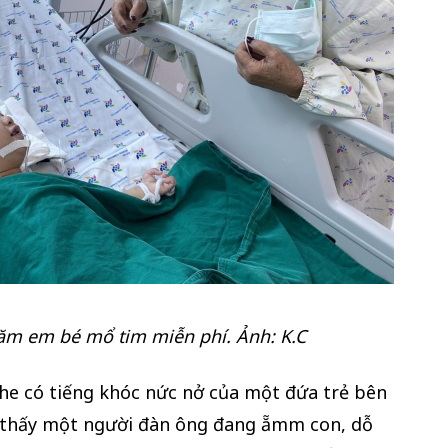
m em bé mổ tim miễn phí. Ảnh: K.C
he có tiếng khóc nức nở của một đứa trẻ bên
, thấy một người đàn ông đang ẵmm con, dỗ