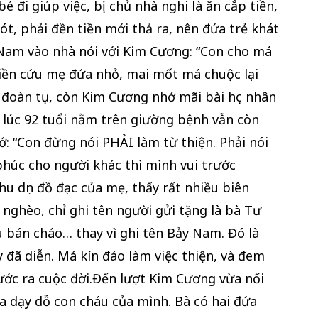
é đi giúp việc, bị chủ nhà nghi là ăn cắp tiền,
ót, phải đền tiền mới thả ra, nên đứa trẻ khát
 Nam vào nhà nói với Kim Cương: “Con cho má
iền cứu mẹ đứa nhỏ, mai mốt má chuộc lại
ia đoàn tụ, còn Kim Cương nhớ mãi bài học nhân
lúc 92 tuổi nằm trên giường bệnh vẫn còn
 “Con đừng nói PHẢI làm từ thiện. Phải nói
húc cho người khác thì mình vui trước
u dọn đồ đạc của mẹ, thấy rất nhiều biên
nghèo, chỉ ghi tên người gửi tặng là bà Tư
u bán cháo… thay vì ghi tên Bảy Nam. Đó là
đã diễn. Má kín đáo làm việc thiện, và đem
ớc ra cuộc đời.Đến lượt Kim Cương vừa nối
a dạy dỗ con cháu của mình. Bà có hai đứa