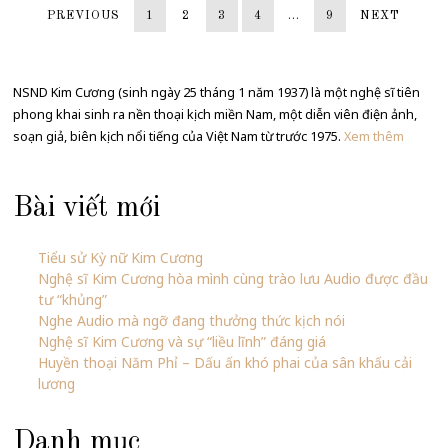
PREVIOUS
1
2
3
4
…
9
NEXT
NSND Kim Cương (sinh ngày 25 tháng 1 năm 1937) là một nghệ sĩ tiên
phong khai sinh ra nền thoại kịch miền Nam, một diễn viên điện ảnh,
soạn giả, biên kịch nổi tiếng của Việt Nam từ trước 1975.
Xem thêm
Bài viết mới
Tiểu sử Kỳ nữ Kim Cương
Nghệ sĩ Kim Cương hòa mình cùng trào lưu Audio được đầu
tư “khủng”
Nghe Audio mà ngỡ đang thưởng thức kịch nói
Nghệ sĩ Kim Cương và sự “liều lĩnh” đáng giá
Huyền thoại Năm Phỉ – Dấu ấn khó phai của sân khấu cải
lương
Danh mục