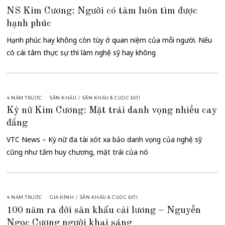
NS Kim Cương: Người có tâm luôn tìm được
hạnh phúc
Hạnh phúc hay không còn tùy ở quan niệm của mỗi người. Nếu
có cái tâm thực sự thì làm nghệ sỹ hay không
4 NĂM TRƯỚC
SÂN KHẤU
/
SÂN KHẤU & CUỘC ĐỜI
Kỳ nữ Kim Cương: Mặt trái danh vọng nhiều cay
đắng
VTC News – Kỳ nữ đa tài xót xa bảo danh vọng của nghệ sỹ
cũng như tấm huy chương, mặt trái của nó
4 NĂM TRƯỚC
GIA ĐÌNH
/
SÂN KHẤU & CUỘC ĐỜI
100 năm ra đời sân khấu cải lương – Nguyễn
Ngọc Cương người khai sáng