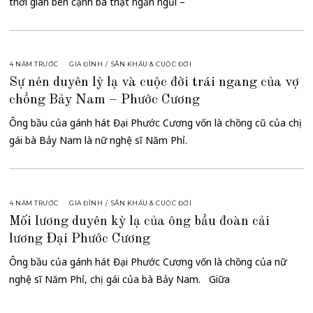
thời gian bên cạnh ba thật ngắn ngủi –
4 NĂM TRƯỚC
GIA ĐÌNH
/
SÂN KHẤU & CUỘC ĐỜI
Sự nên duyên lỳ lạ và cuộc đời trái ngang của vợ
chồng Bảy Nam – Phước Cương
Ông bầu của gánh hát Đại Phước Cương vốn là chồng cũ của chị
gái bà Bảy Nam là nữ nghệ sĩ Năm Phỉ.
4 NĂM TRƯỚC
GIA ĐÌNH
/
SÂN KHẤU & CUỘC ĐỜI
Mối lương duyên kỳ lạ của ông bầu đoàn cải
lương Đại Phước Cương
Ông bầu của gánh hát Đại Phước Cương vốn là chồng của nữ
nghệ sĩ Năm Phỉ, chị gái của bà Bảy Nam. Giữa