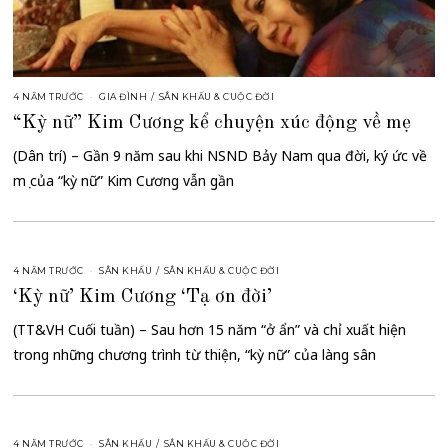
4 NĂM TRƯỚC
GIA ĐÌNH
/
SÂN KHẤU & CUỘC ĐỜI
“Kỳ nữ” Kim Cương kể chuyện xúc động về mẹ
(Dân trí) – Gần 9 năm sau khi NSND Bảy Nam qua đời, ký ức về
mẹ của “kỳ nữ” Kim Cương vẫn gần
4 NĂM TRƯỚC
SÂN KHẤU
/
SÂN KHẤU & CUỘC ĐỜI
‘Kỳ nữ’ Kim Cương ‘Tạ ơn đời’
(TT&VH Cuối tuần) – Sau hơn 15 năm “ở ẩn” và chỉ xuất hiện
trong những chương trình từ thiện, “kỳ nữ” của làng sân
4 NĂM TRƯỚC
SÂN KHẤU
/
SÂN KHẤU & CUỘC ĐỜI